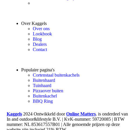
Over Kaggels
Over ons
Lookbook
Blog
Dealers
Contact
Populaire pagina's
Cortenstaal buitenkachels
Buitenhaard
Tuinhaard
Pizzaover buiten
Buitenkachel
BBQ Ring
Kaggels
2024 Ontwikkeld door
Online Matters
. is onderdeel van
In and outdoor&lifestyle B.V. | KvK-nummer: 59720085 | BTW
nummer: NL 853617557B01 | Alle genoemde prijzen op deze
website zijn inclusief 21% BTW.