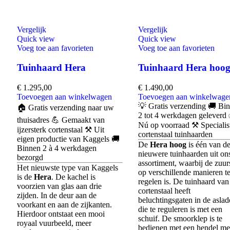
Vergelijk
Vergelijk
Quick view
Quick view
Voeg toe aan favorieten
Voeg toe aan favorieten
Tuinhaard Hera
Tuinhaard Hera hoo
€
1.295,00
€
1.490,00
Toevoegen aan winkelwagen
Toevoegen aan winkelwage
💡 Gratis verzending 🚚 Bi
🏠 Gratis verzending naar uw
2 tot 4 werkdagen geleverd
thuisadres 💪 Gemaakt van
Nú op voorraad ⚒️ Specialist
ijzersterk cortenstaal ⚒️ Uit
cortenstaal tuinhaarden
eigen productie van Kaggels 🚚
De
Hera hoog
is één van d
Binnen 2 à 4 werkdagen
nieuwere tuinhaarden uit on
bezorgd
assortiment, waarbij de zuur
Het nieuwste type van Kaggels
op verschillende manieren t
is de
Hera
. De kachel is
regelen is. De tuinhaard van
voorzien van glas aan drie
cortenstaal heeft
zijden. In de deur aan de
beluchtingsgaten in de aslad
voorkant en aan de zijkanten.
die te reguleren is met een
Hierdoor ontstaat een mooi
schuif. De smoorklep is te
royaal vuurbeeld, meer
bedienen met een hendel me