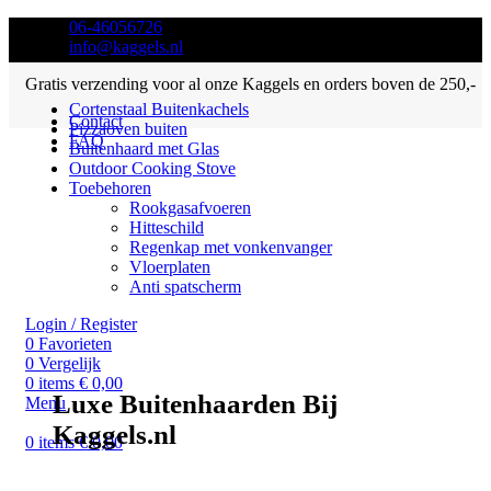
06-46056726
info@kaggels.nl
Gratis verzending voor al onze Kaggels en orders boven de 250,-
Cortenstaal Buitenkachels
Contact
Pizzaoven buiten
FAQ
Buitenhaard met Glas
Outdoor Cooking Stove
Toebehoren
Rookgasafvoeren
Hitteschild
Regenkap met vonkenvanger
Vloerplaten
Anti spatscherm
Login / Register
0
Favorieten
0
Vergelijk
0
items
€
0,00
Luxe Buitenhaarden Bij
Menu
Kaggels.nl
0
items
€
0,00