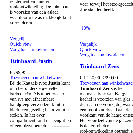
rendement en minder
veer, terwijl het stookgedeel
rookontwikkeling. De tuinhaard
drie standen heeft.
is voorzien van een aslade
waardoor u de as makkelijk kunt
verwijderen.
-13%
Vergelijk
Quick view
Vergelijk
Voeg toe aan favorieten
Quick view
Voeg toe aan favorieten
Tuinhaard Justin
Tuinhaard Zeus
€
799,95
Toevoegen aan winkelwagen
€
1.150,00
€
999,00
Bij de Kaggels type
Justin
kunt
Toevoegen aan winkelwage
u in het onderste gedeelte
Tuinhaard Zeus
is het
barbecueën. Als u het rooster
nieuwste type van Kaggels.
van rvs met afneembare
kachel is voorzien van glas 
handgreep verwijderd kunt u
deur aan de voorzijde, waar
hierin een gezellig haardvuurtje
een mooi vuurbeeld aan de
stoken. In het oven
voorkant van de haard ontsta
compartiment kunt u steengrillen
Het voordeel van de glazen 
of een pizza bereiden
.
------------
is dat er minder
-----------------------------------------
rookontwikkeling optreedt 