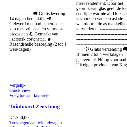
-----------------------------------------
meer rendement. Door het
-----------------------------------------
gebruik van glas geeft de ka
---------------- 🚚 Gratis levering
een fijne warmte af. De kac
14 dagen bedenktijd 🥩
is voorzien van een aslade
Geleverd met barbecuerooster
waardoor u de as makkelijk
van roestvrij staal én vuurvaste
verwijderen. -------------------
pizzasteen 💪 Gemaakt van
-----------------------------------
ijzersterk cortenstaal 🔥
-----------------------------------
Razendsnelle bezorging (2 tot 4
-----------------------------------
werkdagen)
----- 💡 Gratis verzending 
Binnen 2 tot 4 werkdagen
geleverd ✅ Nú op voorraad
Uit eigen productie van Kag
Vergelijk
Quick view
Voeg toe aan favorieten
Tuinhaard Zeus hoog
€
1.350,00
Toevoegen aan winkelwagen