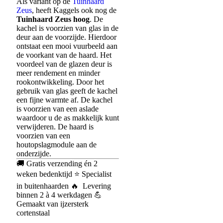
Als variant op de
Tuinhaard
Zeus
, heeft Kaggels ook nog de
Tuinhaard Zeus hoog
. De
kachel is voorzien van glas in de
deur aan de voorzijde. Hierdoor
ontstaat een mooi vuurbeeld aan
de voorkant van de haard. Het
voordeel van de glazen deur is
meer rendement en minder
rookontwikkeling. Door het
gebruik van glas geeft de kachel
een fijne warmte af. De kachel
is voorzien van een aslade
waardoor u de as makkelijk kunt
verwijderen. De haard is
voorzien van een
houtopslagmodule aan de
onderzijde.
🚚 Gratis verzending én 2
weken bedenktijd ⭐ Specialist
in buitenhaarden ‎️‍🔥 Levering
binnen 2 à 4 werkdagen 💪
Gemaakt van ijzersterk
cortenstaal